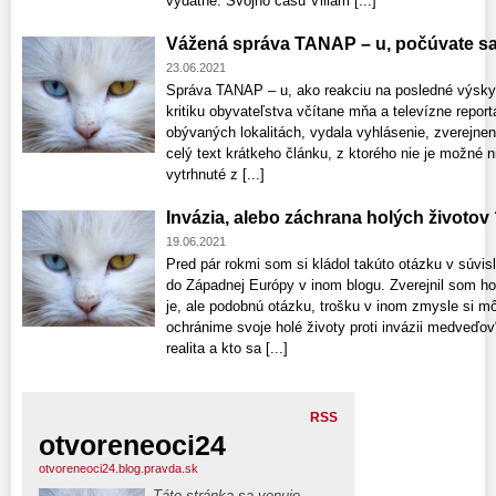
výdatne. Svojho času Viliam [...]
Vážená správa TANAP – u, počúvate sa
23.06.2021
Správa TANAP – u, ako reakciu na posledné výsky
kritiku obyvateľstva včítane mňa a televízne repo
obývaných lokalitách, vydala vyhlásenie, zverejnen
celý text krátkeho článku, z ktorého nie je možné 
vytrhnuté z [...]
Invázia, alebo záchrana holých životov
19.06.2021
Pred pár rokmi som si kládol takúto otázku v súvi
do Západnej Európy v inom blogu. Zverejnil som h
je, ale podobnú otázku, trošku v inom zmysle si m
ochránime svoje holé životy proti invázii medveďo
realita a kto sa [...]
RSS
otvoreneoci24
otvoreneoci24.blog.pravda.sk
Táto stránka sa venuje