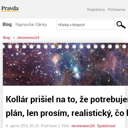
Registrácia
Prihlásenie
Blog
Najnovšie články
Najčítanejšie články
Blog
>
otvoreneoci24
Najkomentovanejšie články
>
Kollár prišiel na to, že potrebujeme krízový plán, len prosím, realistický, čo
Zoznam blogov
bude fungovať.
Komerčné blogy
Kollár prišiel na to, že potrebu
plán, len prosím, realistický, č
4. apríla 2021 20:23
, Prečítané 2 764x,
otvoreneoci24
,
Spoločnosť