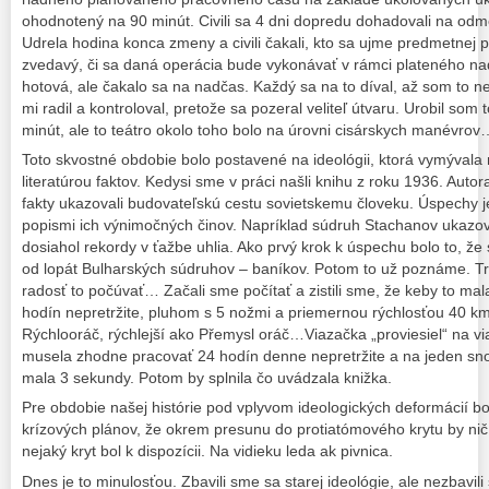
ohodnotený na 90 minút. Civili sa 4 dni dopredu dohadovali na odm
Udrela hodina konca zmeny a civili čakali, kto sa ujme predmetnej prá
zvedavý, či sa daná operácia bude vykonávať v rámci plateného n
hotová, ale čakalo sa na nadčas. Každý sa na to díval, až som to nev
mi radil a kontroloval, pretože sa pozeral veliteľ útvaru. Urobil som
minút, ale to teátro okolo toho bolo na úrovni cisárskych manévr
Toto skvostné obdobie bolo postavené na ideológii, ktorá vymývala
literatúrou faktov. Kedysi sme v práci našli knihu z roku 1936. Aut
fakty ukazovali budovateľskú cestu sovietskemu človeku. Úspechy j
popismi ich výnimočných činov. Napríklad súdruh Stachanov ukazo
dosiahol rekordy v ťažbe uhlia. Ako prvý krok k úspechu bolo to, že 
od lopát Bulharských súdruhov – baníkov. Potom to už poznáme. Tra
radosť to počúvať… Začali sme počítať a zistili sme, že keby to mal
hodín nepretržite, pluhom s 5 nožmi a priemernou rýchlosťou 40 km
Rýchlooráč, rýchlejší ako Přemysl oráč…Viazačka „proviesiel“ na v
musela zhodne pracovať 24 hodín denne nepretržite a na jeden snop
mala 3 sekundy. Potom by splnila čo uvádzala knižka.
Pre obdobie našej histórie pod vplyvom ideologických deformácií bol
krízových plánov, že okrem presunu do protiatómového krytu by nič
nejaký kryt bol k dispozícii. Na vidieku leda ak pivnica.
Dnes je to minulosťou. Zbavili sme sa starej ideológie, ale nezbavi