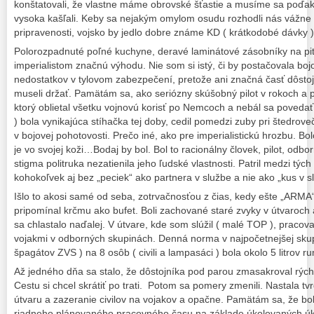
konštatovali, že vlastne máme obrovské šťastie a musíme sa poďak
vysoka kašľali. Keby sa nejakým omylom osudu rozhodli nás vážne 
pripravenosti, vojsko by jedlo dobre známe KD ( krátkodobé dávky ) a
Polorozpadnuté poľné kuchyne, deravé laminátové zásobníky na pitn
imperialistom značnú výhodu. Nie som si istý, či by postačovala bo
nedostatkov v tylovom zabezpečení, pretože ani značná časť dôstoj
museli držať. Pamätám sa, ako seriózny skúšobný pilot v rokoch a 
ktorý oblietal všetku vojnovú korisť po Nemcoch a nebál sa poveda
) bola vynikajúca stíhačka tej doby, cedil pomedzi zuby pri štedrove
v bojovej pohotovosti. Prečo iné, ako pre imperialistickú hrozbu. Bol
je vo svojej koži…Bodaj by bol. Bol to racionálny človek, pilot, odb
stigma politruka nezatienila jeho ľudské vlastnosti. Patril medzi tých 
kohokoľvek aj bez „peciek“ ako partnera v službe a nie ako „kus v s
Išlo to akosi samé od seba, zotrvačnosťou z čias, kedy ešte „ARMA
pripomínal krčmu ako bufet. Boli zachované staré zvyky v útvaroch 
sa chlastalo naďalej. V útvare, kde som slúžil ( malé TOP ), pracoval
vojakmi v odborných skupinách. Denná norma v najpočetnejšej sku
špagátov ZVS ) na 8 osôb ( civili a lampasáci ) bola okolo 5 litrov 
Až jedného dňa sa stalo, že dôstojníka pod parou zmasakroval rých
Cestu si chcel skrátiť po trati. Potom sa pomery zmenili. Nastala t
útvaru a zazeranie civilov na vojakov a opačne. Pamätám sa, že bo
riadneho plánovaného pracovného času na základe úkolovaných úk