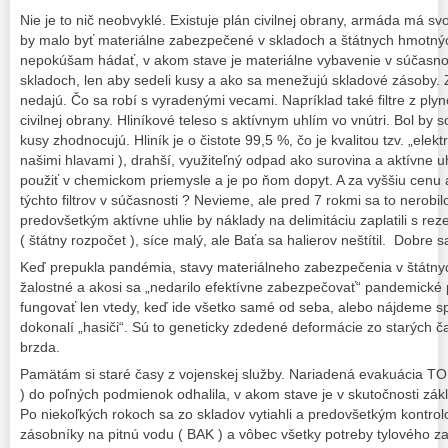
Nie je to nič neobvyklé. Existuje plán civilnej obrany, armáda má svo
by malo byť materiálne zabezpečené v skladoch a štátnych hmotnýc
nepokúšam hádať, v akom stave je materiálne vybavenie v súčasnosti
skladoch, len aby sedeli kusy a ako sa menežujú skladové zásoby. 
nedajú. Čo sa robí s vyradenými vecami. Napríklad také filtre z plyn
civilnej obrany. Hliníkové teleso s aktívnym uhlím vo vnútri. Bol b
kusy zhodnocujú. Hliník je o čistote 99,5 %, čo je kvalitou tzv. „elek
našimi hlavami ), drahší, využiteľný odpad ako surovina a aktívne u
použiť v chemickom priemysle a je po ňom dopyt. A za vyššiu cenu ak
týchto filtrov v súčasnosti ? Nevieme, ale pred 7 rokmi sa to nerobilo
predovšetkým aktívne uhlie by náklady na delimitáciu zaplatili s re
( štátny rozpočet ), síce malý, ale Baťa sa halierov neštítil. Dobre 
Keď prepukla pandémia, stavy materiálneho zabezpečenia v štátny
žalostné a akosi sa „nedarilo efektívne zabezpečovať“ pandemické
fungovať len vtedy, keď ide všetko samé od seba, alebo nájdeme s
dokonalí „hasiči“. Sú to geneticky zdedené deformácie zo starých 
brzda.
Pamätám si staré časy z vojenskej služby. Nariadená evakuácia TO
) do poľných podmienok odhalila, v akom stave je v skutočnosti zá
Po niekoľkých rokoch sa zo skladov vytiahli a predovšetkým kontrol
zásobníky na pitnú vodu ( BAK ) a vôbec všetky potreby tylového za