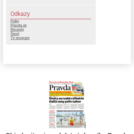
Odkazy
Fotky
Pravda.sk
Recepty
Šport
TV program