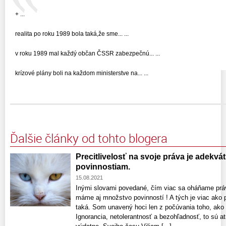
+ ...
realita po roku 1989 bola taká,že sme... ...
v roku 1989 mal každý občan ČSSR zabezpečnú... ...
krízové plány boli na každom ministerstve na... ...
Ďalšie články od tohto blogera
Precitlivelosť na svoje práva je adekvát
povinnostiam.
15.08.2021
Inými slovami povedané, čím viac sa oháňame prá
máme aj množstvo povinností ! A tých je viac ako 
taká. Som unavený hoci len z počúvania toho, ako 
Ignorancia, netolerantnosť a bezohľadnosť, to sú at