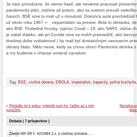
Je nám prirodzené, že vieme hasiť, ale nevieme pracovať preventí
pandemický plán, zistíme až potom, ako sa svetom prevalí niekoľko v
časoch. BSE sme tu mali už v minulosti. Dokonca autá prechádzali 
už okolo roku 1967 +- , nepamätám sa presne. Bola to slintavka, t
ako BSE. Posledné hrozby, vyjmúc Covid – 19, ako SARS, vtáčia c
je zatiaľ ďaleko, ale pri Covide sme sa mohli presvedčiť, akú bezv
dnešnej dobe vzdialenosť ) by mali byť dostatočným varovaním pred
obrany štátu. Nikto nevie, kedy sa znovu otvorí Pandorina skrink
a my budeme v chaose umierať zaradom.
Tag:
BSE
,
civilná obrana
,
EBOLA
,
imperialisti
,
kapacity
,
poľná kuchyňa
«
Prirástlo mi k srdcu, vylepšil som ho, ťažko sa s ním
Nezatracu
rozlúčim.
Mato
Debata ( 7 príspevkov )
Zákon NR SR č. 42/1994 Z.z. o civilnej ochrane... ...