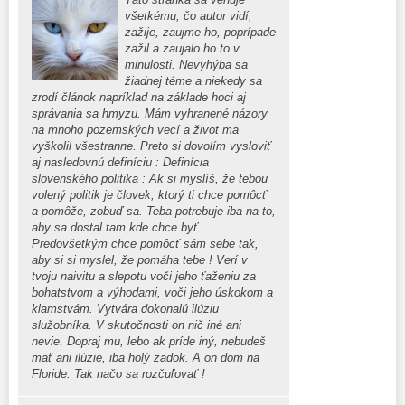
všetkému, čo autor vidí,
zažije, zaujme ho, poprípade
zažil a zaujalo ho to v
minulosti. Nevyhýba sa
žiadnej téme a niekedy sa
zrodí článok napríklad na základe hoci aj
správania sa hmyzu. Mám vyhranené názory
na mnoho pozemských vecí a život ma
vyškolil všestranne. Preto si dovolím vysloviť
aj nasledovnú definíciu : Definícia
slovenského politika : Ak si myslíš, že tebou
volený politik je človek, ktorý ti chce pomôcť
a pomôže, zobuď sa. Teba potrebuje iba na to,
aby sa dostal tam kde chce byť.
Predovšetkým chce pomôcť sám sebe tak,
aby si si myslel, že pomáha tebe ! Verí v
tvoju naivitu a slepotu voči jeho ťaženiu za
bohatstvom a výhodami, voči jeho úskokom a
klamstvám. Vytvára dokonalú ilúziu
služobníka. V skutočnosti on nič iné ani
nevie. Dopraj mu, lebo ak príde iný, nebudeš
mať ani ilúzie, iba holý zadok. A on dom na
Floride. Tak načo sa rozčuľovať !